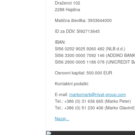
Draženci 102
2288 Hajdina
Matična številka: 3933644000
ID za DDV: SI92713645
IBAN:
SI56 0252 9025 9260 482 (NLB d.d.)
SI56 3300 0000 7092 146 (ADDIKO BANK 
SI56 2900 0005 1186 078 (UNICREDIT B
Osnovni kapital: 500.000 EUR
Kontaktni podatki:
E-mail:
markomark@nival-group.com
Tel.: +386 (0) 31 636 665 (Marko Peter)
Tel.: +386 (0) 51 230 406 (Marko Glavinič
Nazaj...