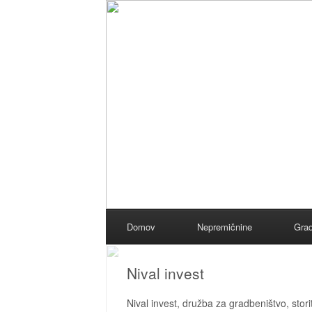
Menu
Skip to content
Domov
Nepremičnine
Grad
Nival invest
Nival invest, družba za gradbeništvo, storit