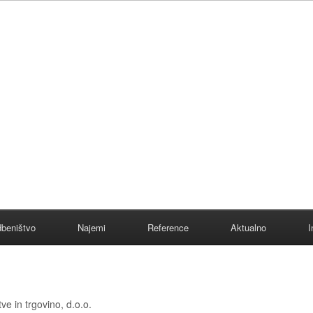
beništvo
Najemi
Reference
Aktualno
I
ve in trgovino, d.o.o.